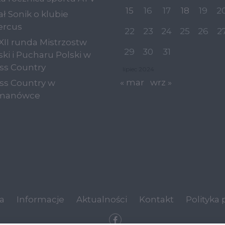
15
16
17
18
19
2
ał Sonik o klubie
ercus
22
23
24
25
26
2
i XII runda Mistrzostw
29
30
31
ski i Pucharu Polski w
ss Country
lipiec 2024
« mar
wrz »
ss Country w
manówce
a
Informacje
Aktualności
Kontakt
Polityka