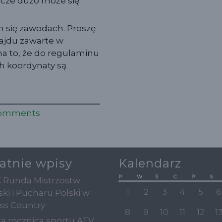
szcze dużo może się
h się zawodach. Proszę
ajdu zawarte w
a to, że do regulaminu
h koordynaty są
omments
atnie wpisy
Kalendarz
P
W
Ś
C
P
S
X Runda Mistrzostw
1
2
3
4
5
6
ski i Pucharu Polski w
ss Country
8
9
10
11
12
1
ta rocznica sportu ATV