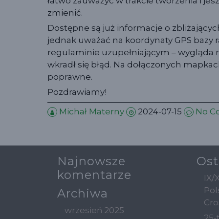
łatwo zauważyć w trakcie tworzenia i je
zmienić.
Dostępne są już informacje o zbliżającyc
jednak uważać na koordynaty GPS bazy r
regulaminie uzupełniającym – wygląda n
wkradł się błąd. Na dołączonych mapkac
poprawne.
Pozdrawiamy!
Michał Materny
2024-07-15
No C
Najnowsze
Ost
komentarze
IX/
Pol
Archiwa
Cro
wrzesień 2025
25-