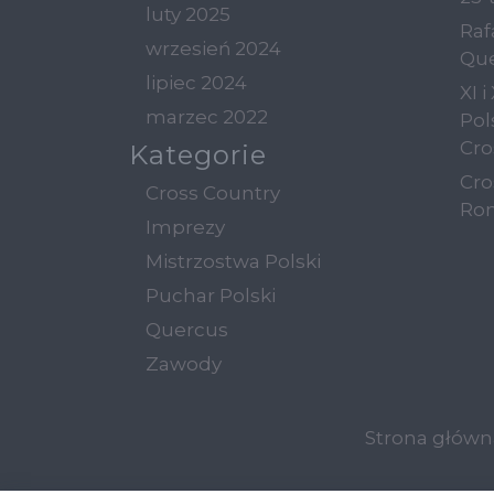
luty 2025
Raf
wrzesień 2024
Qu
lipiec 2024
XI 
marzec 2022
Pol
Cro
Kategorie
Cro
Cross Country
Ro
Imprezy
Mistrzostwa Polski
Puchar Polski
Quercus
Zawody
Strona główn