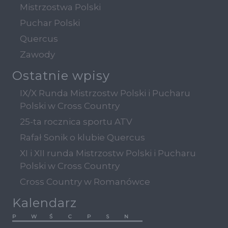
Mistrzostwa Polski
Puchar Polski
Quercus
Zawody
Ostatnie wpisy
IX/X Runda Mistrzostw Polski i Pucharu
Polski w Cross Country
25-ta rocznica sportu ATV
Rafał Sonik o klubie Quercus
XI i XII runda Mistrzostw Polski i Pucharu
Polski w Cross Country
Cross Country w Romanówce
Kalendarz
P
W
Ś
C
P
S
N