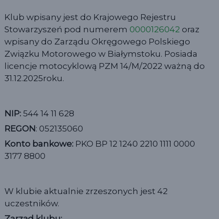
Klub wpisany jest do Krajowego Rejestru
Stowarzyszeń pod numerem
0000126042
oraz
wpisany do Zarządu Okręgowego Polskiego
Związku Motorowego w Białymstoku. Posiada
licencje motocyklową PZM 14/M/2022 ważną do
31.12.2025roku.
NIP:
544 14 11 628
REGON
: 052135060
Konto bankowe:
PKO BP 12 1240 2210 1111 0000
3177 8800
W klubie aktualnie zrzeszonych jest 42
uczestników.
Zarząd klubu: