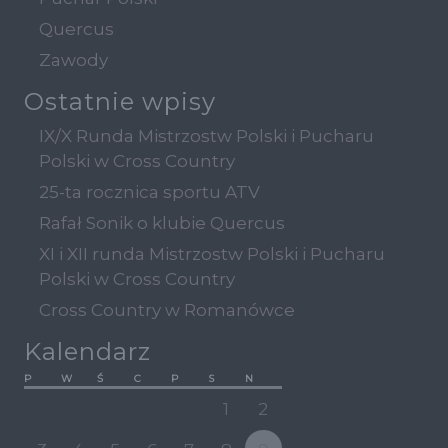
Quercus
Zawody
Ostatnie wpisy
IX/X Runda Mistrzostw Polski i Pucharu
Polski w Cross Country
25-ta rocznica sportu ATV
Rafał Sonik o klubie Quercus
XI i XII runda Mistrzostw Polski i Pucharu
Polski w Cross Country
Cross Country w Romanówce
Kalendarz
P
W
Ś
C
P
S
N
1
2