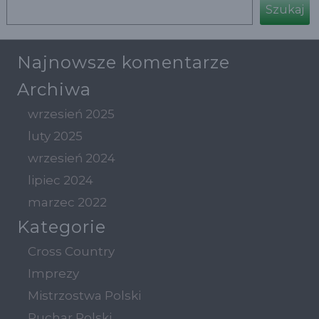
Szukaj
Najnowsze komentarze
Archiwa
wrzesień 2025
luty 2025
wrzesień 2024
lipiec 2024
marzec 2022
Kategorie
Cross Country
Imprezy
Mistrzostwa Polski
Puchar Polski