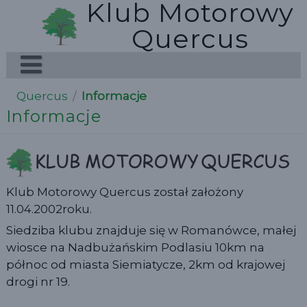
Klub Motorowy
Skip
to
Quercus
content
Quercus
/
Informacje
Informacje
Klub Motorowy Quercus został założony
11.04.2002roku.
Siedziba klubu znajduje się w Romanówce, małej
wiosce na Nadbużańskim Podlasiu 10km na
północ od miasta Siemiatycze, 2km od krajowej
drogi nr 19.